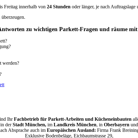
s Freitag innerhalb von
24 Stunden
oder länger, je nach Auftragslage 
n
überzeugen.
 Antworten zu wichtigen Parkett-Fragen und räume mit
ett?
egung?
gt werden?
?
ett
ind Ihr
Fachbetrieb für Parkett-Arbeiten und Kücheneinbauten
all
in der
Stadt München,
im
Landkreis München
, in
Oberbayern
und
ach Absprache auch im
Europäischen Ausland:
Firma Frank Breinin
Exklusive Bodenbeläge, Eichbaumstrasse 29,