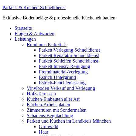
Zum
Parkett- & Küchen-Schnelldienst
Inhalt
Exklusive Bodenbeläge & professionelle Kücheneinbauten
springen
Menü
Startseite
Fragen & Antworten
Leistungen
Rund ums Parkett ->
Parkett Verlegung Schnelldienst
Parkett Reparatur Schnelldienst
Parkett Schleifen Schnelldienst
Parkett Intensiv-Reinigung
Fremdmaterial-Verlegung
Estrich-Untergrund
Estrich-Feuchtemessung
Vinylboden Verkauf und Verlegung
Holz-Terrassen
Küchen-Einbauten aller Art
Küchen-Arbeitsplatten
Zimmertüren mit Sondermaßen
Schadens-Begutachtung
Parkett und Küchen im Landkreis München
Grünwald
Haar