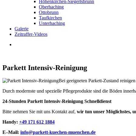
Höhenkirchen-Siegertsbrunn
Oberhaching
Ottobrunn
Taufkirchen
Unterhaching
Galerie
Zeitraffer-Videos
Parkett Intensiv-Reinigung
Bei geeigneten Parkett-Zustand reinigen 
Durch modernste und spezielle Pflegeprodukte sind die Böden innerha
24-Stunden Parkett Intensiv-Reinigung Schnelldienst
Bitte nehmen Sie mit uns Kontakt auf,
wir tun unser Möglichstes, u
Handy:
+49 171 612 1884
E–Mail:
info@parkett-kuechen-muenchen.de