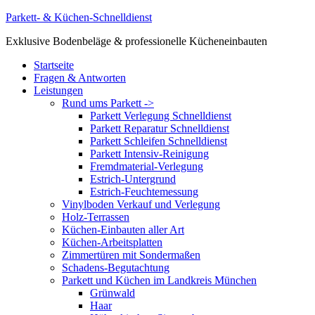
Zum
Parkett- & Küchen-Schnelldienst
Inhalt
Exklusive Bodenbeläge & professionelle Kücheneinbauten
springen
Menü
Startseite
Fragen & Antworten
Leistungen
Rund ums Parkett ->
Parkett Verlegung Schnelldienst
Parkett Reparatur Schnelldienst
Parkett Schleifen Schnelldienst
Parkett Intensiv-Reinigung
Fremdmaterial-Verlegung
Estrich-Untergrund
Estrich-Feuchtemessung
Vinylboden Verkauf und Verlegung
Holz-Terrassen
Küchen-Einbauten aller Art
Küchen-Arbeitsplatten
Zimmertüren mit Sondermaßen
Schadens-Begutachtung
Parkett und Küchen im Landkreis München
Grünwald
Haar