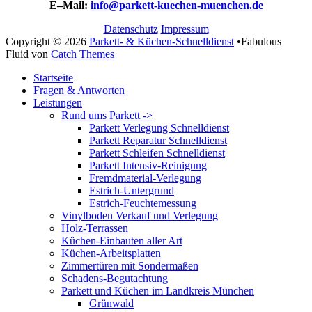
E–Mail:
info@parkett-kuechen-muenchen.de
Datenschutz
Impressum
Copyright © 2026
Parkett- & Küchen-Schnelldienst
•
Fabulous
Fluid von
Catch Themes
Nach
Startseite
oben
Fragen & Antworten
scrollen
Leistungen
Rund ums Parkett ->
Parkett Verlegung Schnelldienst
Parkett Reparatur Schnelldienst
Parkett Schleifen Schnelldienst
Parkett Intensiv-Reinigung
Fremdmaterial-Verlegung
Estrich-Untergrund
Estrich-Feuchtemessung
Vinylboden Verkauf und Verlegung
Holz-Terrassen
Küchen-Einbauten aller Art
Küchen-Arbeitsplatten
Zimmertüren mit Sondermaßen
Schadens-Begutachtung
Parkett und Küchen im Landkreis München
Grünwald